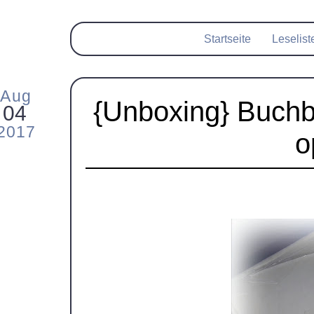
Startseite
Leselist
Aug
{Unboxing} Buchb
04
2017
o